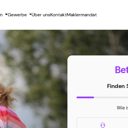
en
Gewerbe
Über uns
Kontakt
Maklermandat
Bet
Finden S
Wie i