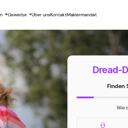
en
Gewerbe
Über uns
Kontakt
Maklermandat
Dread-D
Finden S
Wie i