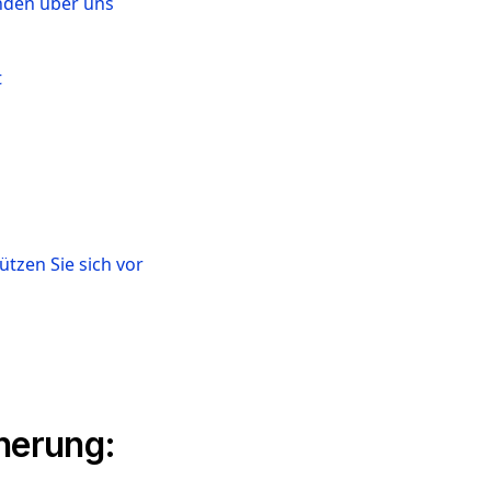
nden über uns
t
ützen Sie sich vor
cherung: