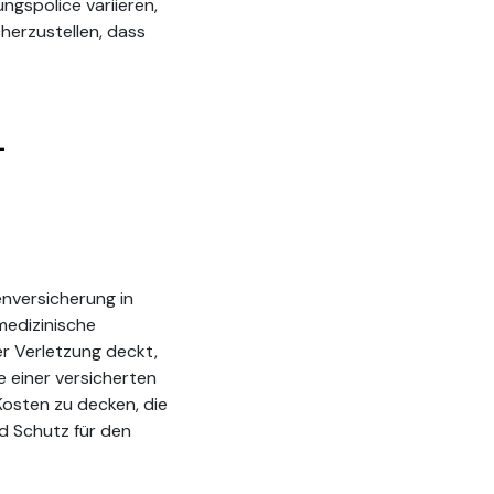
gspolice variieren,
cherzustellen, dass
-
enversicherung in
medizinische
r Verletzung deckt,
e einer versicherten
Kosten zu decken, die
d Schutz für den